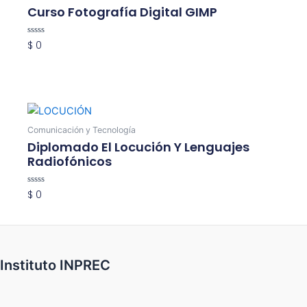
Curso Fotografía Digital GIMP
Valorado
$
0
con
0
Añadir Al Carrito
de
5
Comunicación y Tecnología
Diplomado El Locución Y Lenguajes
Radiofónicos
Valorado
$
0
con
0
Añadir Al Carrito
de
5
Instituto INPREC