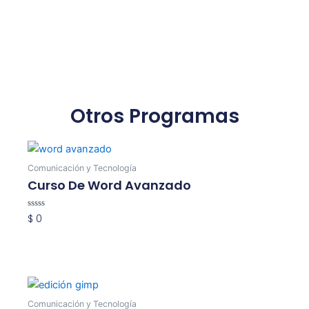
Otros Programas
Comunicación y Tecnología
Curso De Word Avanzado
Valorado
$
0
con
0
Añadir Al Carrito
de
5
Comunicación y Tecnología