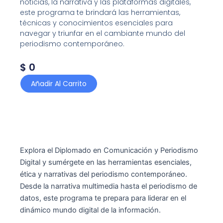
noticias, la narrativa y las plataformas digitales,
este programa te brindará las herramientas,
técnicas y conocimientos esenciales para
navegar y triunfar en el cambiante mundo del
periodismo contemporáneo.
$
0
Diplomado
Añadir Al Carrito
en
Comunicación
y
periodismo
digital
cantidad
Explora el Diplomado en Comunicación y Periodismo
Digital y sumérgete en las herramientas esenciales,
ética y narrativas del periodismo contemporáneo.
Desde la narrativa multimedia hasta el periodismo de
datos, este programa te prepara para liderar en el
dinámico mundo digital de la información.