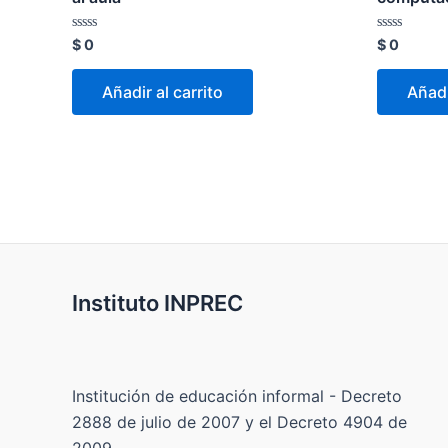
Valorado
Valorado
$
0
$
0
con
con
0
0
de
de
Añadir al carrito
Añadi
5
5
Instituto INPREC
Institución de educación informal - Decreto
2888 de julio de 2007 y el Decreto 4904 de