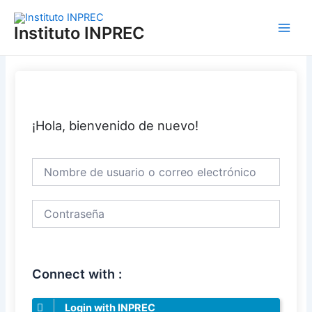
Ir
Main
al
Instituto INPREC
Men
contenido
¡Hola, bienvenido de nuevo!
Connect with :
Login with INPREC