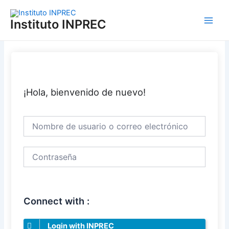
Ir
Main
al
Instituto INPREC
Men
contenido
¡Hola, bienvenido de nuevo!
Connect with :
Login with INPREC