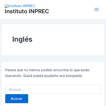
Buscar
Ir
Main
por:
al
Instituto INPREC
Men
contenido
Inglés
Parece que no hemos podido encontrar lo que estás
buscando. Quizá pueda ayudarte una búsqueda.