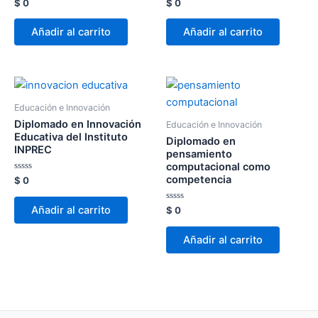
Valorado
Valorado
$
0
$
0
con
con
0
0
de
de
Añadir al carrito
Añadir al carrito
5
5
Educación e Innovación
Diplomado en Innovación
Educación e Innovación
Educativa del Instituto
Diplomado en
INPREC
pensamiento
computacional como
competencia
Valorado
$
0
con
0
de
Añadir al carrito
Valorado
$
0
5
con
0
de
Añadir al carrito
5